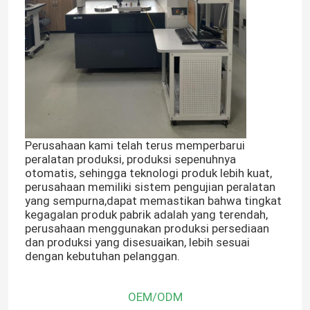
Tentang Kami
Tur Pabrik
Kontrol Kualitas
Perusahaan kami telah terus memperbarui
peralatan produksi, produksi sepenuhnya
Hubungi Kami
otomatis, sehingga teknologi produk lebih kuat,
perusahaan memiliki sistem pengujian peralatan
yang sempurna,dapat memastikan bahwa tingkat
kegagalan produk pabrik adalah yang terendah,
Berita
perusahaan menggunakan produksi persediaan
dan produksi yang disesuaikan, lebih sesuai
dengan kebutuhan pelanggan.
Minta Kutipan
OEM/ODM
Motor Perjalanan Ekskavator