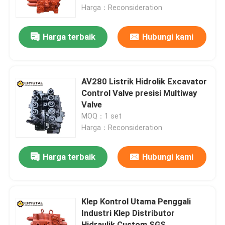
Harga：Reconsideration
Tentang Kami
Harga terbaik
Hubungi kami
Tur Pabrik
AV280 Listrik Hidrolik Excavator
Kontrol Kualitas
Control Valve presisi Multiway
Valve
MOQ：1 set
Hubungi Kami
Harga：Reconsideration
Berita
Harga terbaik
Hubungi kami
Minta Kutipan
Klep Kontrol Utama Penggali
Industri Klep Distributor
Motor Perjalanan Ekskavator
Hidraulik Custom SGS