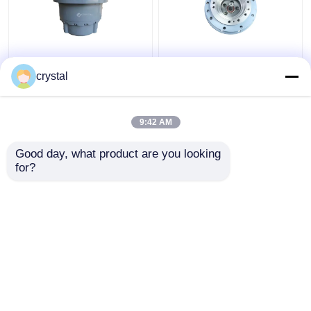
EC460 Gearbox
Pengurangan
Pengurangan
Perjalanan Penggerak
crystal
Perjalanan Excavator
Akhir Gearbox E303B
Gear Low Noise
Excavator Bagian
ISO9001
Hidraulik
9:42 AM
Harga terbaik
Harga terbaik
Good day, what product are you looking 
for?
Hubungi kami
Hubungi kami
Lihat Lebih
Rumah
Tentang kita
Hubungi kami
Desktop Site
Sitemap
Kebijakan Privasi