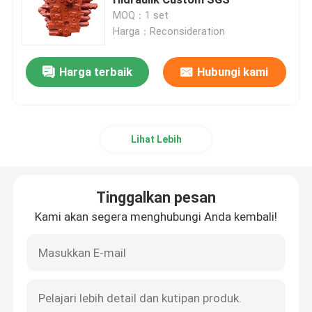
MOQ：1 set
Harga：Reconsideration
Pompa hidrolik ekskavator
Harga terbaik
Hubungi kami
motor ayun ekskavator
Katup Kontrol Ekskavator
Lihat Lebih
Perlengkapan Pengurang Ayunan
Tinggalkan pesan
Perlengkapan Pengurang Perjalanan
Kami akan segera menghubungi Anda kembali!
Motor Hidrolik Sikloid
Motor Hidrolik Skid Steer