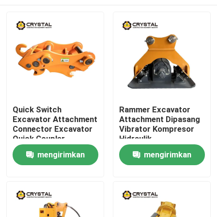
Quick Switch
Rammer Excavator
Excavator Attachment
Attachment Dipasang
Connector Excavator
Vibrator Kompresor
Quick Coupler
Hidraulik
Pengikat cepat
Rumah
mengirimkan
mengirimkan
permintaan
permintaan
Produk
Video