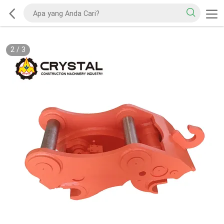
2
/
3