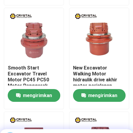
permintaan
permintaan
Tentang Kami
Tur Pabrik
Kontrol Kualitas
Smooth Start
New Excavator
Hubungi Kami
Excavator Travel
Walking Motor
Motor PC45 PC50
hidraulik drive akhir
Motor Penggerak
motor perjalanan
Akhir
Berita
mengirimkan
mengirimkan
permintaan
permintaan
Minta Kutipan
Motor Perjalanan Ekskavator