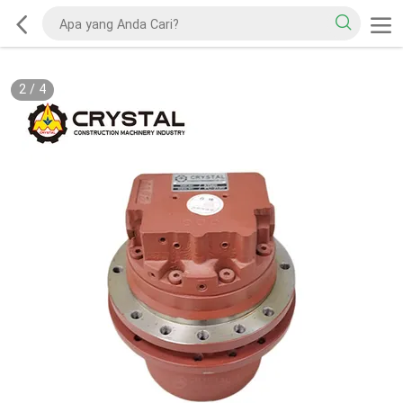
2
/
4