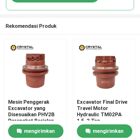
Rekomendasi Produk
Rumah
Mesin Penggerak
Excavator Final Drive
Excavator yang
Travel Motor
Disesuaikan PHV2B
Hydraulic TM02PA
Produk
Perangkat Berjalan
1,5-2 Ton
Hidraulik
mengirimkan
mengirimkan
Video