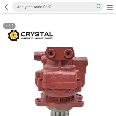
2
/
4