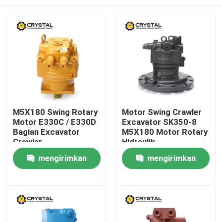
M5X180 Swing Rotary
Motor Swing Crawler
Motor E330C / E330D
Excavator SK350-8
Bagian Excavator
M5X180 Motor Rotary
Crawler
Hidraulik
Rumah
mengirimkan
mengirimkan
permintaan
permintaan
Produk
Video