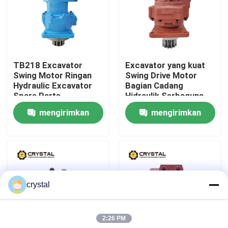
Tentang Kami
Tur Pabrik
TB218 Excavator
Excavator yang kuat
Swing Motor Ringan
Swing Drive Motor
Hydraulic Excavator
Bagian Cadang
Kontrol Kualitas
Spare Parts
Hidraulik Serbaguna
mengirimkan
mengirimkan
Hubungi Kami
permintaan
permintaan
Berita
crystal
Minta Kutipan
2:26 PM
Motor Perjalanan Ekskavator