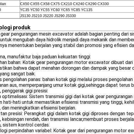
ilan
CX50 CX55 CX58 CX75 CX210 CX240 CX290 CX330
I
YC35 YC50 YC55 YC60 YC65 YC85 YC135
JS130 JS210 JS220 JS290 JS330
ologi produk
gear pengurangan mesin excavator adalah bagian penting dari s
 untuk mengubah daya hidrolik menjadi daya mekanik dan member
nya menentukan berjalan yang stabil dan promosi yang efisien da
a, manufaktur baja paduan kekuatan tinggi:
han bahan: Kotak gear pengurangan motor excavator dibuat dari 
tikan bahwa dapat menahan dorongan dan dampak yang besar dal
yang sangat baik.
 pengolahan panas: bahan kotak gigi melalui proses pengolahan
nan aus, memperpanjang umur kotak gigi,sehingga dapat terus bek
 penggerak gigi presisi:
 optimalisasi: Sistem transmisi gigi dari kotak gear pengurangan
 hati-hati untuk memastikan efisiensi transmisi yang tinggi, keh
, dan meningkatkan efisiensi berjalan.
tan presisi: Perangkat gigi dalam kotak gigi diproses dengan t
, kebisingan rendah, dan transmisi lancar,membuat proses berjalan
, sistem kontrol cerdas:
ogi perpindahan variabel: Kotak gear dari pengurangan motor e