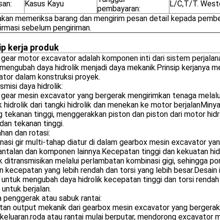
an:
Kasus Kayu
L/C,T/T. West
pembayaran:
akan memeriksa barang dan mengirim pesan detail kepada pembe
irmasi sebelum pengiriman.
ip kerja produk
gear motor excavator adalah komponen inti dari sistem perjala
mengubah daya hidrolik menjadi daya mekanik.Prinsip kerjanya men
tor dalam konstruksi proyek.
nsmisi daya hidrolik:
gear mesin excavator yang bergerak mengirimkan tenaga melalui
 hidrolik dari tangki hidrolik dan menekan ke motor berjalanMiny
 tekanan tinggi, menggerakkan piston dan piston dari motor hidr
 dan tekanan tinggi.
han dan rotasi:
asi gir multi-tahap diatur di dalam gearbox mesin excavator yang
bantalan dan komponen lainnya.Kecepatan tinggi dan kekuatan hidr
ik ditransmisikan melalui perlambatan kombinasi gigi, sehingga 
 kecepatan yang lebih rendah dan torsi yang lebih besar.Desain
untuk mengubah daya hidrolik kecepatan tinggi dan torsi rendah
untuk berjalan.
a penggerak atau sabuk rantai:
an output mekanik dari gearbox mesin excavator yang bergerak d
keluaran.roda atau rantai mulai berputar, mendorong excavator