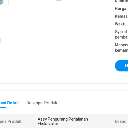
Kuanti
Harga:
Kemasa
Waktu 
Syarat
pemba
Menye
kemam
H
asi Detail
Deskripsi Produk
Assy Pengurang Perjalanan
ama Produk:
Brand
Ekskavator