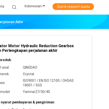
Indonesian
ita
Quote request suatu
rjalanan Akhir
ator Motor Hydraulic Reduction Gearbox
n Perlengkapan perjalanan akhir
 produk:
 asal:
QINGDAO
merek:
Crystal
ISO9001 / EN ISO 12100 / OHSAS
asi:
18001 / SGS
model:
Yanmar27/30/40
-syarat pembayaran & pengiriman: