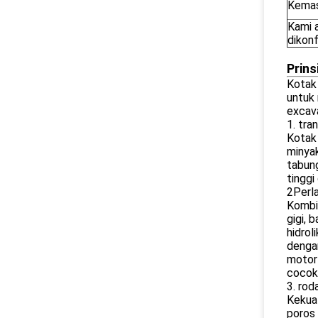
Kemas
Kami 
dikonf
Prins
Kotak 
untuk 
excava
1. tra
Kotak 
minyak
tabung
tinggi
2Perla
Kombin
gigi, 
hidrol
dengan
motor 
cocok 
3. rod
Kekuat
poros 