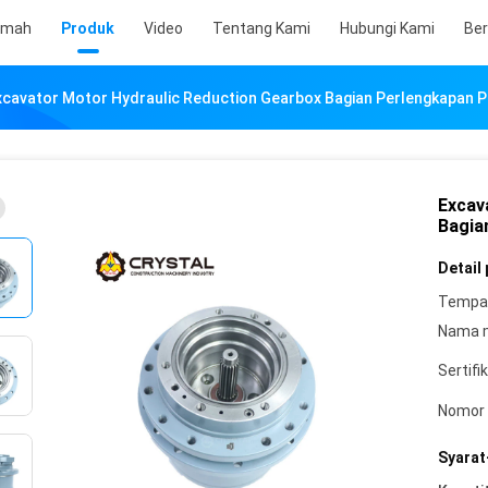
umah
Produk
Video
Tentang Kami
Hubungi Kami
Ber
xcavator Motor Hydraulic Reduction Gearbox Bagian Perlengkapan Pe
Excav
Bagia
Detail
Tempat
Nama 
Sertifik
Nomor 
Syarat