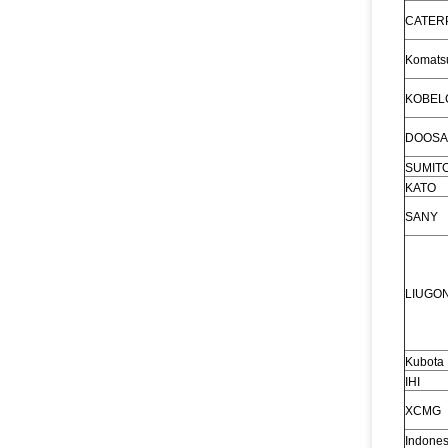
CATER
Komats
KOBEL
DOOSA
SUMIT
KATO
SANY
LIUGO
Kubota
IHI
XCMG
Indones