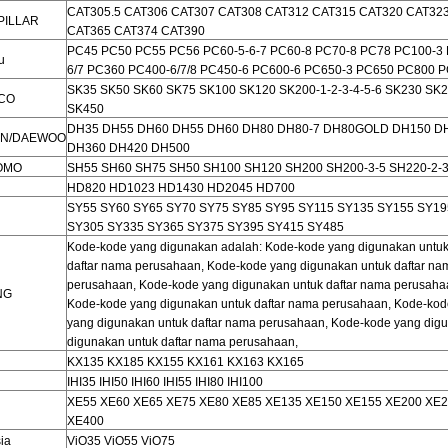
CAT305.5 CAT306 CAT307 CAT308 CAT312 CAT315 CAT320 CAT32
PILLAR
CAT365 CAT374 CAT390
PC45 PC50 PC55 PC56 PC60-5-6-7 PC60-8 PC70-8 PC78 PC100-3
u
6/7 PC360 PC400-6/7/8 PC450-6 PC600-6 PC650-3 PC650 PC800 
SK35 SK50 SK60 SK75 SK100 SK120 SK200-1-2-3-4-5-6 SK230 SK
CO
SK450
DH35 DH55 DH60 DH55 DH60 DH80 DH80-7 DH80GOLD DH150 DH
N/DAEWOO
DH360 DH420 DH500
OMO
SH55 SH60 SH75 SH50 SH100 SH120 SH200 SH200-3-5 SH220-2-
HD820 HD1023 HD1430 HD2045 HD700
SY55 SY60 SY65 SY70 SY75 SY85 SY95 SY115 SY135 SY155 SY19
SY305 SY335 SY365 SY375 SY395 SY415 SY485
Kode-kode yang digunakan adalah: Kode-kode yang digunakan untuk
daftar nama perusahaan, Kode-kode yang digunakan untuk daftar na
perusahaan, Kode-kode yang digunakan untuk daftar nama perusaha
NG
Kode-kode yang digunakan untuk daftar nama perusahaan, Kode-kod
yang digunakan untuk daftar nama perusahaan, Kode-kode yang dig
digunakan untuk daftar nama perusahaan,
KX135 KX185 KX155 KX161 KX163 KX165
IHI35 IHI50 IHI60 IHI55 IHI80 IHI100
XE55 XE60 XE65 XE75 XE80 XE85 XE135 XE150 XE155 XE200 XE2
XE400
ia
ViO35 ViO55 ViO75