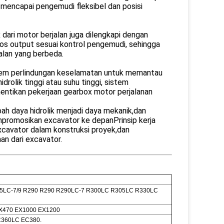
 mencapai pengemudi fleksibel dan posisi
ari motor berjalan juga dilengkapi dengan
s output sesuai kontrol pengemudi, sehingga
jalan yang berbeda.
stem perlindungan keselamatan untuk memantau
drolik tinggi atau suhu tinggi, sistem
ntikan pekerjaan gearbox motor perjalanan
ah daya hidrolik menjadi daya mekanik,dan
mpromosikan excavator ke depanPrinsip kerja
excavator dalam konstruksi proyek,dan
an dari excavator.
225LC-7/9 R290 R290 R290LC-7 R300LC R305LC R330LC
ZX470 EX1000 EX1200
360LC EC380.