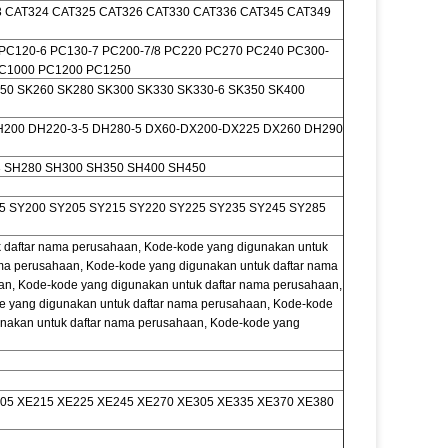
3 CAT324 CAT325 CAT326 CAT330 CAT336 CAT345 CAT349
 PC120-6 PC130-7 PC200-7/8 PC220 PC270 PC240 PC300-
PC1000 PC1200 PC1250
250 SK260 SK280 SK300 SK330 SK330-6 SK350 SK400
200 DH220-3-5 DH280-5 DX60-DX200-DX225 DX260 DH290
3 SH280 SH300 SH350 SH400 SH450
5 SY200 SY205 SY215 SY220 SY225 SY235 SY245 SY285
 daftar nama perusahaan, Kode-kode yang digunakan untuk
ma perusahaan, Kode-kode yang digunakan untuk daftar nama
an, Kode-kode yang digunakan untuk daftar nama perusahaan,
e yang digunakan untuk daftar nama perusahaan, Kode-kode
unakan untuk daftar nama perusahaan, Kode-kode yang
05 XE215 XE225 XE245 XE270 XE305 XE335 XE370 XE380