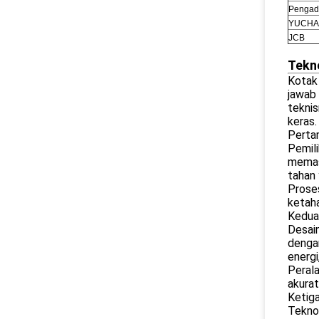
Pengad
YUCHA
JCB
Tekn
Kotak 
jawab
teknis
keras.
Pertam
Pemili
memas
tahan 
Proses
ketaha
Kedua,
Desain
dengan
energi
Perala
akurat
Ketiga
Teknol