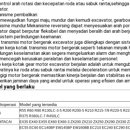
trol arah rotasi dan kecepatan roda atau sabuk rantai,sehingga
tor.
nisme pembalikan:
mewujudkan fungsi maju, mundur dan kemudi excavator, gearbox d
isme mundur.Mekanisme reversing dapat menyesuaikan arah poro
tor dapat berputar fleksibel dan menyadari beralih dari arah ber
 sistem perlindungan keamanan:
 transmisi motor bergerak excavator juga dilengkapi dengan si
n kerja kotak transmisi motor bergerak.seperti tekanan minyak hi
ndungan keselamatan akan segera mengeluarkan alarm dan menghe
 mencegah kerusakan peralatan dan keselamatan personel.
p kerja kotak gear motor excavator berjalan adalah untuk mengub
tinya ke roda atau sabuk rantai melalui deceleration untuk me
gigi motor bergerak memastikan kinerja berjalan dan stabilitas 
ikan jaminan daya yang andal untuk operasi yang efisien dan am
l yang berlaku
koperasi
Model yang tersedia
R55 R60 R80 R130LC-3-5 R200 R200-5 R210 R215-7/9 R220-5 R
i
R375 R360LC-7 R450LC
HITACAI
EX35 EX40 EX55 EX60 EX60-3 ZX200 ZX210 ZX250 ZX290 ZX330 
EC55 EC60 EC140BP EW145BP EW160BB EC210 EC240 EC290 EC