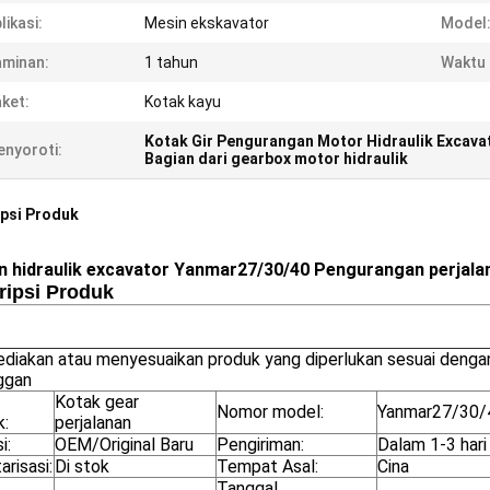
likasi:
Mesin ekskavator
Model
minan:
1 tahun
Waktu 
ket:
Kotak kayu
Kotak Gir Pengurangan Motor Hidraulik Excava
nyoroti:
Bagian dari gearbox motor hidraulik
psi Produk
n hidraulik excavator Yanmar27/30/40 Pengurangan perjalan
ripsi Produk
diakan atau menyesuaikan produk yang diperlukan sesuai denga
ggan
Kotak gear
Nomor model:
Yanmar27/30/
k:
perjalanan
i:
OEM/Original Baru
Pengiriman:
Dalam 1-3 hari
arisasi:
Di stok
Tempat Asal:
Cina
Tanggal