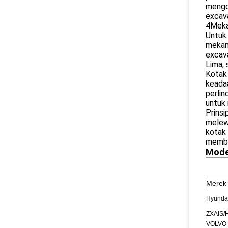
mengon
excava
4Meka
Untuk 
mekan
excava
Lima,
Kotak
keadaa
perli
untuk
Prinsi
melewa
kotak 
member
Mode
Merek 
Hyunda
ZXAIS/
VOLVO