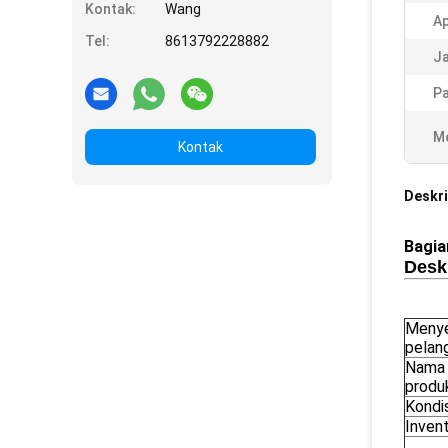
Kontak:
Wang
Ap
Tel:
8613792228882
Ja
Pa
Me
Kontak
Deskri
Bagia
Desk
Menye
pelan
Nama
produ
Kondis
Invent