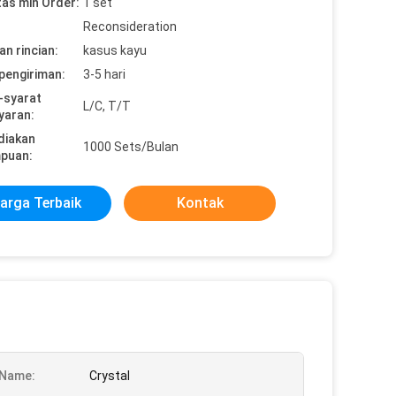
tas min Order:
1 set
Reconsideration
n rincian:
kasus kayu
pengiriman:
3-5 hari
-syarat
L/C, T/T
yaran:
diakan
1000 Sets/Bulan
puan:
arga Terbaik
Kontak
 Name:
Crystal