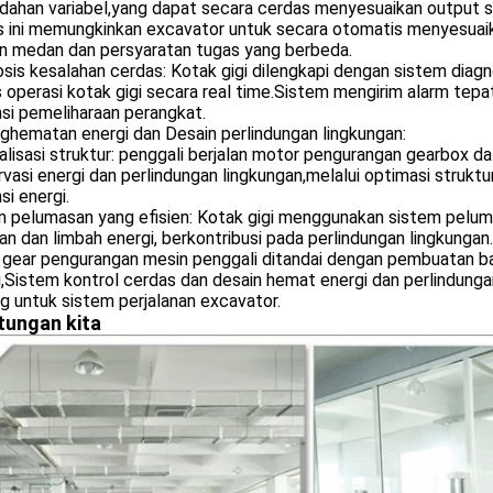
dahan variabel,yang dapat secara cerdas menyesuaikan output s
s ini memungkinkan excavator untuk secara otomatis menyesuaik
n medan dan persyaratan tugas yang berbeda.
sis kesalahan cerdas: Kotak gigi dilengkapi dengan sistem dia
 operasi kotak gigi secara real time.Sistem mengirim alarm tep
nsi pemeliharaan perangkat.
ghematan energi dan Desain perlindungan lingkungan:
lisasi struktur: penggali berjalan motor pengurangan gearbox 
vasi energi dan perlindungan lingkungan,melalui optimasi strukt
nsi energi.
m pelumasan yang efisien: Kotak gigi menggunakan sistem peluma
n dan limbah energi, berkontribusi pada perlindungan lingkungan.
gear pengurangan mesin penggali ditandai dengan pembuatan baja
i,Sistem kontrol cerdas dan desain hemat energi dan perlindunga
g untuk sistem perjalanan excavator.
tungan kita