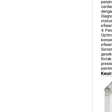
perpin
cerda
denga
Diagno
status
efisie
4. Pen
Optima
konser
efisie
Siste
geseka
Kotak 
presis
pentin
Keun