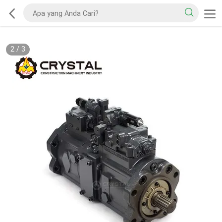
2
/
3