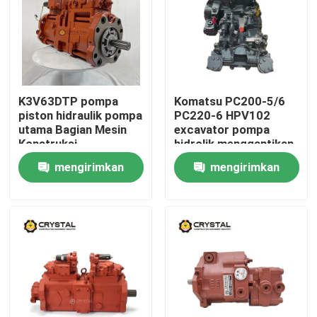
K3V63DTP pompa
Komatsu PC200-5/6
piston hidraulik pompa
PC220-6 HPV102
utama Bagian Mesin
excavator pompa
Konstruksi
hidrolik menggantikan
impor asli
mengirimkan
mengirimkan
permintaan
permintaan
Rumah
Produk
Video