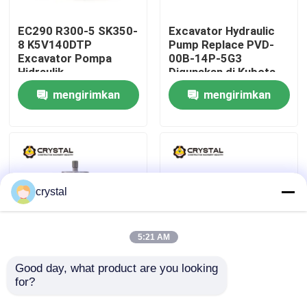
EC290 R300-5 SK350-
Excavator Hydraulic
Tentang Kami
8 K5V140DTP
Pump Replace PVD-
Excavator Pompa
00B-14P-5G3
Hidraulik
Digunakan di Kubota
Tur Pabrik
LC10V00029F3
15 Revo 17
mengirimkan
mengirimkan
permintaan
permintaan
Kontrol Kualitas
Hubungi Kami
crystal
Berita
5:21 AM
Minta Kutipan
Good day, what product are you looking 
Yanmar ViO27-5B
K3V112DTP Bagian
for?
Penggantian pompa
Pompa Hidraulik
hidraulik Excavator
Disesuaikan R210
Motor Perjalanan Ekskavator