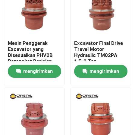
Mesin Penggerak
Excavator Final Drive
Excavator yang
Travel Motor
Disesuaikan PHV2B
Hydraulic TM02PA
Perangkat Berjalan
1,5-2 Ton
Hidraulik
mengirimkan
mengirimkan
permintaan
permintaan
Rumah
Produk
Video