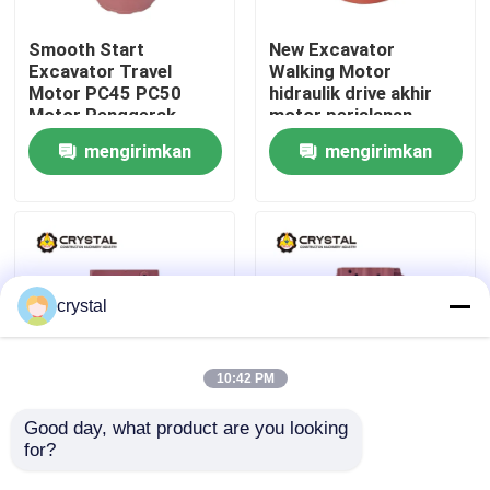
Smooth Start
New Excavator
Tentang Kami
Excavator Travel
Walking Motor
Motor PC45 PC50
hidraulik drive akhir
Motor Penggerak
motor perjalanan
Tur Pabrik
Akhir
mengirimkan
mengirimkan
permintaan
permintaan
Kontrol Kualitas
Hubungi Kami
crystal
Berita
10:42 PM
Minta Kutipan
Good day, what product are you looking 
Excavator Final Drive
Hydraulic Excavator
for?
Motor Perjalanan
Motor berjalan drive
Hidraulik TM02F 1,5-2
akhir perjalanan motor
Motor Perjalanan Ekskavator