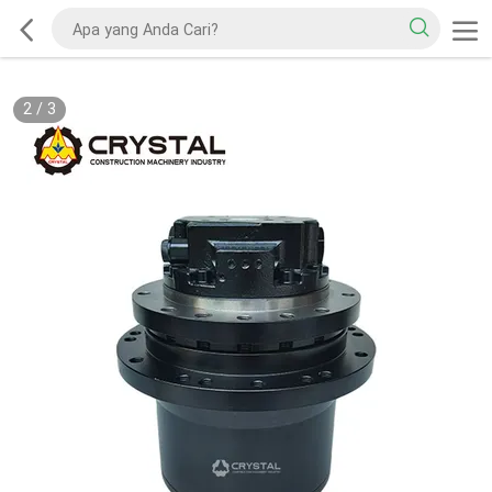
2
/
3