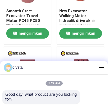
Smooth Start
New Excavator
Tentang Kami
Excavator Travel
Walking Motor
Motor PC45 PC50
hidraulik drive akhir
Motor Penggerak
motor perjalanan
Tur Pabrik
Akhir
mengirimkan
mengirimkan
permintaan
permintaan
Kontrol Kualitas
Hubungi Kami
crystal
Berita
5:29 AM
Minta Kutipan
Good day, what product are you looking 
Excavator Final Drive
Hydraulic Excavator
for?
Motor Perjalanan
Motor berjalan drive
Hidraulik TM02F 1,5-2
akhir perjalanan motor
Motor Perjalanan Ekskavator