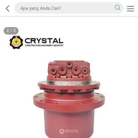
2
/
3