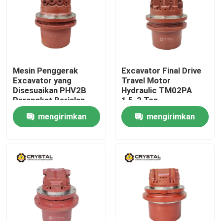
Mesin Penggerak
Excavator Final Drive
Excavator yang
Travel Motor
Disesuaikan PHV2B
Hydraulic TM02PA
Perangkat Berjalan
1,5-2 Ton
Hidraulik
mengirimkan
mengirimkan
permintaan
permintaan
Rumah
Produk
Video